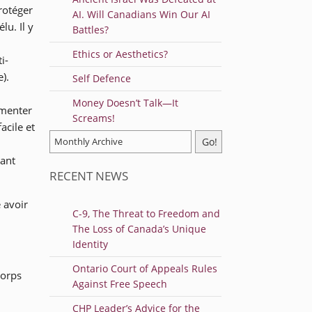
rotéger
AI. Will Canadians Win Our AI
u. Il y
Battles?
Ethics or Aesthetics?
i-
).
Self Defence
Money Doesn’t Talk—It
gmenter
Screams!
acile et
sant
RECENT NEWS
 avoir
C-9, The Threat to Freedom and
The Loss of Canada’s Unique
Identity
Ontario Court of Appeals Rules
corps
Against Free Speech
CHP Leader’s Advice for the