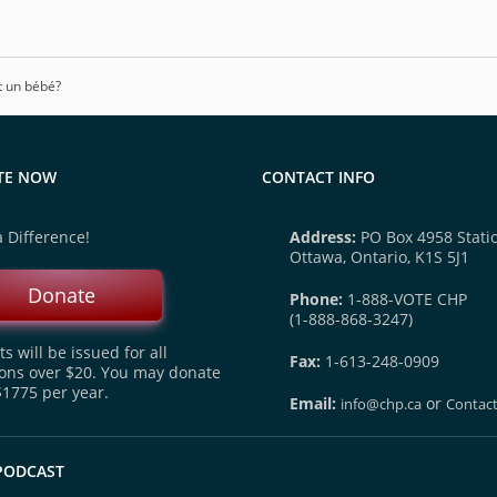
t un bébé?
TE NOW
CONTACT INFO
 Difference!
Address:
PO Box 4958 Statio
Ottawa, Ontario, K1S 5J1
Donate
Phone:
1-888-VOTE CHP
(1-888-868-3247)
s will be issued for all
Fax:
1-613-248-0909
ons over $20. You may donate
$1775 per year.
Email:
or
info@chp.ca
Contac
 PODCAST