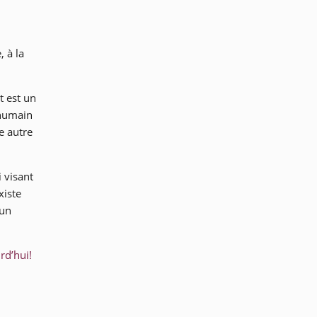
 à la
t est un
 humain
e autre
 visant
xiste
 un
rd’hui!