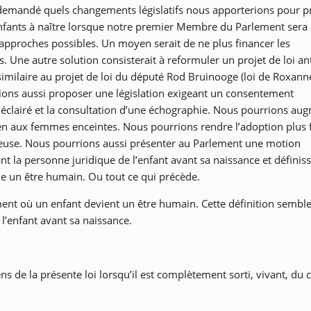
emandé quels changements législatifs nous apporterions pour p
enfants à naître lorsque notre premier Membre du Parlement sera él
 approches possibles. Un moyen serait de ne plus financer les
. Une autre solution consisterait à reformuler un projet de loi ant
 similaire au projet de loi du député Rod Bruinooge (loi de Roxanne
ons aussi proposer une législation exigeant un consentement
éclairé et la consultation d’une échographie. Nous pourrions au
en aux femmes enceintes. Nous pourrions rendre l’adoption plus f
use. Nous pourrions aussi présenter au Parlement une motion
nt la personne juridique de l’enfant avant sa naissance et définis
e un être humain. Ou tout ce qui précède.
ment où un enfant devient un être humain. Cette définition semble
l’enfant avant sa naissance.
s de la présente loi lorsqu’il est complètement sorti, vivant, du 