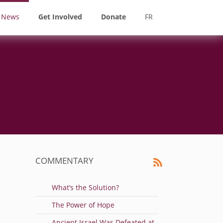
News
Get Involved
Donate
FR
COMMENTARY
What’s the Solution?
The Power of Hope
Ancient Israel Was Defeated at