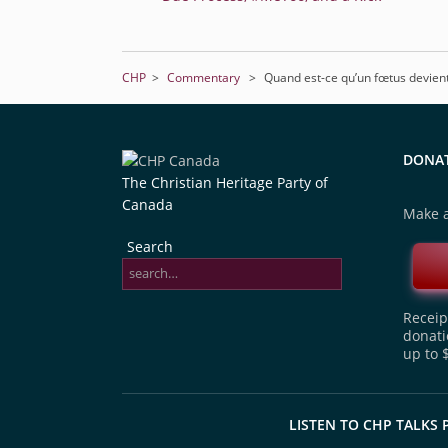
CHP
>
Commentary
>
Quand est-ce qu’un fœtus devien
DONA
The Christian Heritage Party of
Canada
Make a
Search
Receipt
donati
up to 
LISTEN TO CHP TALKS