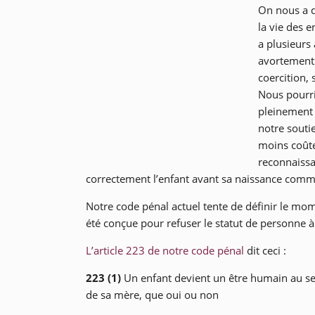
On nous a d
la vie des 
a plusieurs
avortements
coercition,
Nous pourri
pleinement 
notre souti
moins coûte
reconnaissa
correctement l’enfant avant sa naissance comm
Notre code pénal actuel tente de définir le mo
été conçue pour refuser le statut de personne à 
L’article 223 de notre code pénal
dit ceci :
223 (1)
Un enfant devient un être humain au sen
de sa mère, que oui ou non