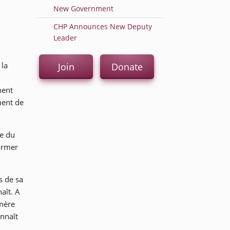
New Government
CHP Announces New Deputy
Leader
 la
Join
Donate
ment
ment de
pe du
ormer
s de sa
aît. A
 mère
onnaît