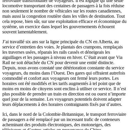
ferroviaire transfrontalier de voyageurs. Il est logique qu’une seule
locomotive transportant des centaines de passagers à la fois réduise
non seulement le nombre de véhicules sur les routes canadiennes,
mais aussi la congestion routière dans les villes de destination. Tout
cela repose, bien sûr, sur une exploitation efficace et économique du
système, un exercice dans lequel les gouvernements échouent
souvent lamentablement.
J’ai travaillé six ans sur la ligne principale du CN en Alberta, au
service d’entretien des voies. Je plantais des crampons, remplaçais
les traverses usées, réparais les rails cassés et déneigeais les
aiguillages et les passages à niveau en hiver. C’était avant que Via
Rail ne soit détachée du CN pour devenir une entité distincte.
Depuis, nous avons constaté une détérioration constante du service
voyageurs, du moins dans l’Ouest. Des gares qui offraient autrefois
commodité et confort aux voyageurs ont fermé leurs portes. Les
horaires ont été modifiés et les tarifs augmentés à tel point que de
moins en moins de citoyens sont enclins à utiliser ce service. Il n’est
plus possible de prendre un train en direction est ou ouest n’importe
quel jour de la semaine. Les voyageurs potentiels doivent adapter
leurs déplacements à des horaires contraignants fixés par d’autres.
Ici, dans le nord de la Colombie-Britannique, le transport ferroviaire
de passagers a été remplacé par un incessant trafic de conteneurs
acheminant des produits électroniques, des motoneiges, des
téléviseurs et d’autres articles en provenance de Chine.