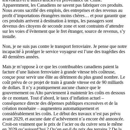
Apparemment, les Canadiens ne savent pas fabriquer ces produits.
Nous avons sacrifié des emplois, des entreprises et des revenus au
profit d’importations étrangères moins chères… et pour garantir que
ces produits arrivent à destination à temps, les passagers sont
devenus des citoyens de seconde zone et sont contraints d’attendre
sur les voies d’évitement que le fret étranger, source de revenus, s’y
installe.
Non, je ne suis pas contre le transport ferroviaire. Je pense que notre
incapacité à protéger le service voyageur est l’une des tragédies des
40 dernières années.
Mais je m’oppose à ce que les contribuables canadiens paient la
facture d’une liaison ferroviaire à grande vitesse très coûteuse,
conçue pour servir une élite au détriment du plus grand nombre. Le
coût prévu de ce projet de train à grande vitesse est de 90 milliards
de dollars. Il n’y a pratiquement aucune chance que le
gouvernement ou Alto parviennent à maintenir les coûts en dessous
de ce montant. Tout d’abord, le taux d’inflation actuel –
conséquence directe des dépenses publiques excessives et de la
création monétaire – augmentera automatiquement et
considérablement les coûts. Le début des travaux n’est pas prévu
avant 2029, et aucune date d’achèvement n’a encore été annoncée.
Croit-on vraiment que le prix de l’acier ou du cuivre sera le même
en 2029 qu’aujourd’hui ? Qu’en est-il du prix des terrains ? De la