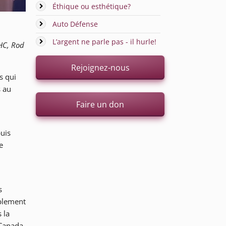
Éthique ou esthétique?
Auto Défense
L’argent ne parle pas - il hurle!
PHC, Rod
Rejoignez-nous
s qui
s au
Faire un don
puis
e
s
ablement
 la
 Canada