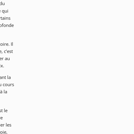
 du
e qui
rtains
rofonde
ire. Il
, c’est
er au
ix.
ant la
u cours
à la
t le
re
er les
oie,