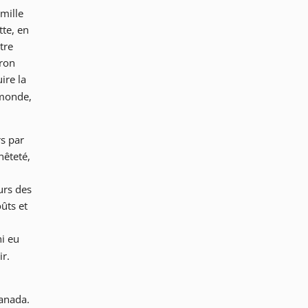
mille
tte, en
tre
iron
ire la
 monde,
rs par
nêteté,
eurs des
ûts et
ni eu
ir.
Canada.