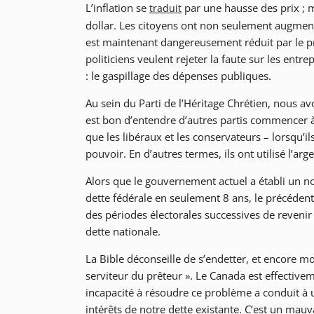
L’inflation se
par une hausse des prix ; 
traduit
dollar. Les citoyens ont non seulement augmenté 
est maintenant dangereusement réduit par le pri
politiciens veulent rejeter la faute sur les ent
: le gaspillage des dépenses publiques.
Au sein du Parti de l’Héritage Chrétien, nous av
est bon d’entendre d’autres partis commencer à u
que les libéraux et les conservateurs – lorsqu’il
pouvoir. En d’autres termes, ils ont utilisé l’a
Alors que le gouvernement actuel a établi un 
dette fédérale en seulement 8 ans, le précéde
des périodes électorales successives de revenir à
dette nationale.
La Bible déconseille de s’endetter, et encore mo
serviteur du prêteur ». Le Canada est effectiv
incapacité à résoudre ce problème a conduit à
intérêts de notre dette existante. C’est un mau