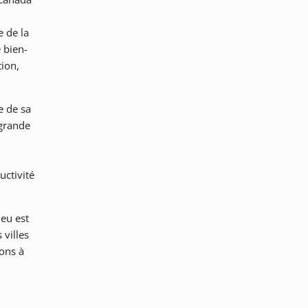
e de la
 bien-
ion,
e de sa
 grande
uctivité
ieu est
 villes
ions à