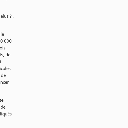
lus ? .
 le
00 000
ois
ts, de
i
icales
 de
ancer
te
 de
liqués