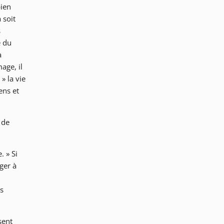
bien
 soit
s
e du
à
age, il
» la vie
ens et
 de
. » Si
ger à
ns
sent