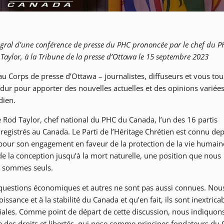
tégral d’une conférence de presse du PHC prononcée par le chef du 
Taylor, à la Tribune de la presse d’Ottawa le 15 septembre 2023
u Corps de presse d’Ottawa – journalistes, diffuseurs et vous tou
i dur pour apporter des nouvelles actuelles et des opinions variée
dien.
e Rod Taylor, chef national du PHC du Canada, l’un des 16 partis
registrés au Canada. Le Parti de l’Héritage Chrétien est connu de
our son engagement en faveur de la protection de la vie humain
de la conception jusqu’à la mort naturelle, une position que nous
s sommes seuls.
questions économiques et autres ne sont pas aussi connues. Nou
issance et à la stabilité du Canada et qu’en fait, ils sont inextric
ciales. Comme point de départ de cette discussion, nous indiquons
e des droits et libertés, qui pose comme principes fondateurs du