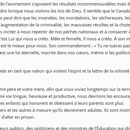
 l’avortement s’ajoutent les résultats incommensurables mais 
re lorsque nous violons les lois de Dieu. Il semble que le Canada
 peut dire que les incendies, les inondations, les sécheresses, le
ugmentation de la criminalité, les mauvaises récoltes et la chut
s inciter à nous repentir de nos péchés nationaux et à consacrer 
est Lui qui nous a créés. Mâle et femelle, Il nous a créés. À son im
qui est le mieux pour nous. Son commandement : « Tu ne tueras pas 
t une loi éternelle, inscrite dans nos cœurs, même si les politici
en tant que nation qui violent l’esprit et la lettre de la volonté
tre père et votre mère, afin que vous viviez longtemps sur la terre
ne vie longue, heureuse et productive, nous devrions les encoura
Les enfants qui honorent et obéissent à leurs parents sont plus
iers et les autres à mesure qu’ils deviennent adultes. Ils sont moi
 d’aller en prison.
rs publics, des politiciens et des ministres de l’Éducation qui di