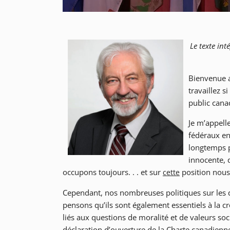
Le texte in
Bienvenue a
travaillez s
public cana
Je m’appell
fédéraux en
longtemps p
innocente, 
occupons toujours. . . et sur
position nou
cette
Cependant, nos nombreuses politiques sur les 
pensons qu’ils sont également essentiels à la cro
liés aux questions de moralité et de valeurs so
déclaration d’ouverture de la Charte canadienn