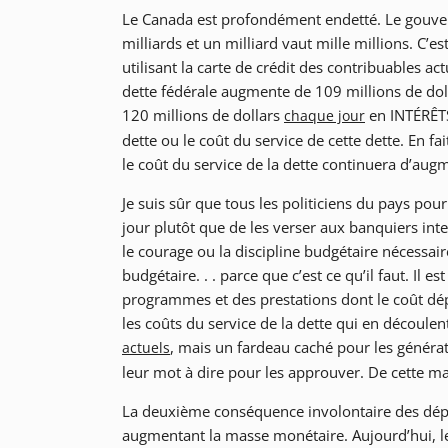
Le Canada est profondément endetté. Le gouverne
milliards et un milliard vaut mille millions. C’
utilisant la carte de crédit des contribuables act
dette fédérale augmente de 109 millions de doll
120 millions de dollars
en INTÉRÊTS 
chaque jour
dette ou le coût du service de cette dette. En f
le coût du service de la dette continuera d’aug
Je suis sûr que tous les politiciens du pays pou
jour plutôt que de les verser aux banquiers int
le courage ou la discipline budgétaire nécessaire
budgétaire. . . parce que c’est ce qu’il faut. Il 
programmes et des prestations dont le coût dép
les coûts du service de la dette qui en découle
, mais un fardeau caché pour les générat
actuels
leur mot à dire pour les approuver. De cette ma
La deuxième conséquence involontaire des dépen
augmentant la masse monétaire. Aujourd’hui, les