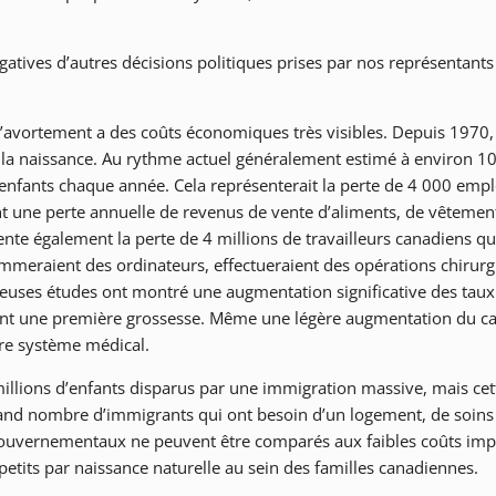
ives d’autres décisions politiques prises par nos représentants é
d’avortement a des coûts économiques très visibles. Depuis 1970,
 la naissance. Au rythme actuel généralement estimé à environ 1
’enfants chaque année. Cela représenterait la perte de 4 000 empl
t une perte annuelle de revenus de vente d’aliments, de vêtemen
ésente également la perte de 4 millions de travailleurs canadiens qu
mmeraient des ordinateurs, effectueraient des opérations chirurg
breuses études ont montré une augmentation significative des taux
ent une première grossesse. Même une légère augmentation du c
tre système médical.
illions d’enfants disparus par une immigration massive, mais cet
grand nombre d’immigrants qui ont besoin d’un logement, de soins
 gouvernementaux ne peuvent être comparés aux faibles coûts imp
-petits par naissance naturelle au sein des familles canadiennes.