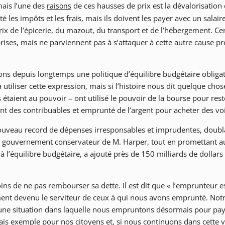
mais l’une des
de ces hausses de prix est la dévalorisation
raisons
les impôts et les frais, mais ils doivent les payer avec un salair
x de l’épicerie, du mazout, du transport et de l’hébergement. Ce
reprises, mais ne parviennent pas à s’attaquer à cette autre cause p
ons depuis longtemps une politique d’équilibre budgétaire obligato
tiliser cette expression, mais si l’histoire nous dit quelque chose
s étaient au pouvoir – ont utilisé le pouvoir de la bourse pour rest
rgent des contribuables et emprunté de l’argent pour acheter des vo
nouveau record de dépenses irresponsables et imprudentes, doubl
nt gouvernement conservateur de M. Harper, tout en promettant a
 l’équilibre budgétaire, a ajouté près de 150 milliards de dollars 
ins de ne pas rembourser sa dette. Il est dit que « l’emprunteur es
ement devenu le serviteur de ceux à qui nous avons emprunté. Not
 une situation dans laquelle nous empruntons désormais pour pay
vais exemple pour nos citoyens et, si nous continuons dans cette v