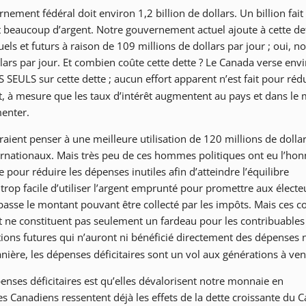
ment fédéral doit environ 1,2 billion de dollars. Un billion fait 
est beaucoup d’argent. Notre gouvernement actuel ajoute à cette de
uels et futurs à raison de 109 millions de dollars par jour ; oui, no
ars par jour. Et combien coûte cette dette ? Le Canada verse env
SEULS sur cette dette ; aucun effort apparent n’est fait pour rédu
ait, à mesure que les taux d’intérêt augmentent au pays et dans le
menter.
rraient penser à une meilleure utilisation de 120 millions de dolla
ernationaux. Mais très peu de ces hommes politiques ont eu l’hon
 pour réduire les dépenses inutiles afin d’atteindre l’équilibre
est trop facile d’utiliser l’argent emprunté pour promettre aux élect
asse le montant pouvant être collecté par les impôts. Mais ces co
nt ne constituent pas seulement un fardeau pour les contribuables
ions futures qui n’auront ni bénéficié directement des dépenses 
nière, les dépenses déficitaires sont un vol aux générations à ven
ses déficitaires est qu’elles dévalorisent notre monnaie en
 Canadiens ressentent déjà les effets de la dette croissante du 